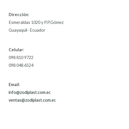
Dirección
:
Esmeraldas 1020 y P.P.Gómez
Guayaquil- Ecuador
Celular
:
098 810 9722
098 048 6524
Email
:
info@zodiplast.com.ec
ventas@zodiplast.com.ec