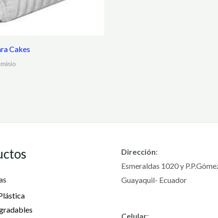
ra Cakes
uminio
uctos
Dirección
:
Esmeraldas 1020 y P.P.Góme
as
Guayaquil- Ecuador
Plástica
gradables
Celular
: