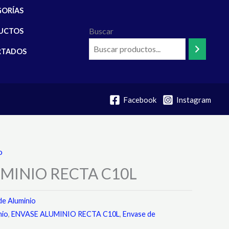
GORÍAS
Buscar
UCTOS
RTADOS
Facebook
Instagram
o
MINIO RECTA C10L
de Aluminio
nio
,
ENVASE ALUMINIO RECTA C10L
,
Envase de