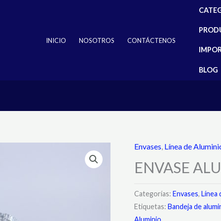
CATE
PROD
INICIO
NOSOTROS
CONTÁCTENOS
IMPO
BLOG
Envases
,
Línea de Alumini
ENVASE ALU
Categorías:
Envases
,
Línea 
Etiquetas:
Bandeja de alumi
Aluminio