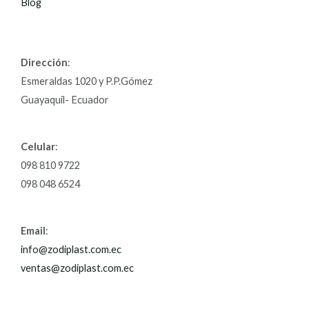
Blog
Dirección
:
Esmeraldas 1020 y P.P.Gómez
Guayaquil- Ecuador
Celular
:
098 810 9722
098 048 6524
Email
:
info@zodiplast.com.ec
ventas@zodiplast.com.ec