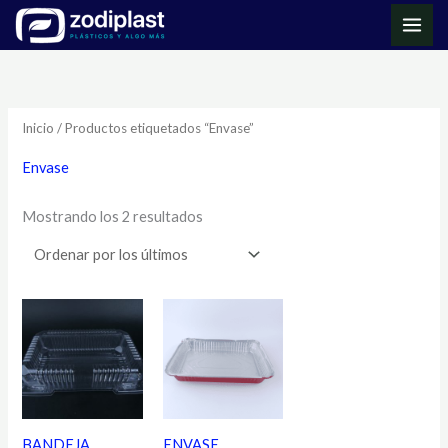
Ir
MAI
al
ME
Ordenado
contenido
por
los
últimos
Inicio
/ Productos etiquetados “Envase”
Envase
Mostrando los 2 resultados
BANDEJA
ENVASE