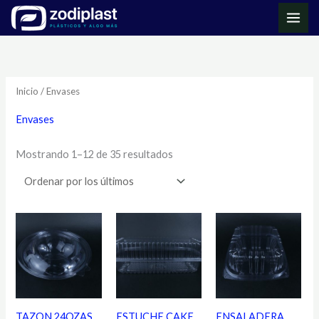
Ir
MAI
al
ME
Ordenado
contenido
por
los
últimos
Inicio
/ Envases
Envases
Mostrando 1–12 de 35 resultados
TAZON 24OZAS
ESTUCHE CAKE
ENSALADERA