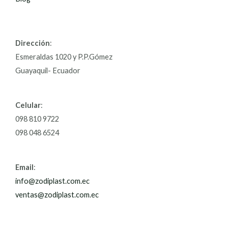
Dirección
:
Esmeraldas 1020 y P.P.Gómez
Guayaquil- Ecuador
Celular
:
098 810 9722
098 048 6524
Email
:
info@zodiplast.com.ec
ventas@zodiplast.com.ec