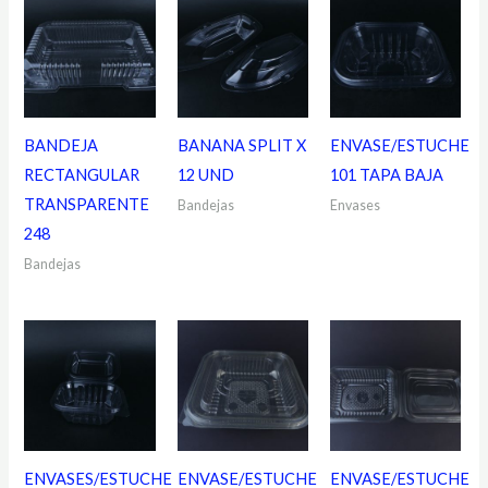
BANDEJA
BANANA SPLIT X
ENVASE/ESTUCHE
RECTANGULAR
12 UND
101 TAPA BAJA
TRANSPARENTE
Bandejas
Envases
248
Bandejas
ENVASES/ESTUCHE
ENVASE/ESTUCHE
ENVASE/ESTUCHE