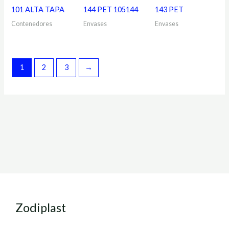
101 ALTA TAPA
144 PET 105144
143 PET
Contenedores
Envases
Envases
1
2
3
→
Zodiplast