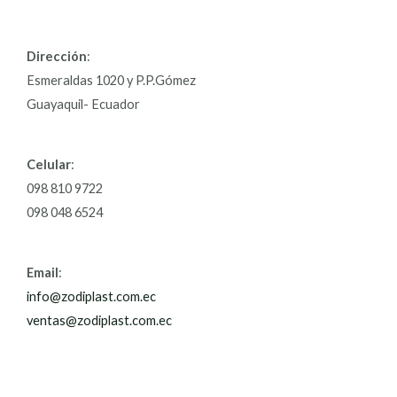
Dirección
:
Esmeraldas 1020 y P.P.Gómez
Guayaquil- Ecuador
Celular
:
098 810 9722
098 048 6524
Email
:
info@zodiplast.com.ec
ventas@zodiplast.com.ec