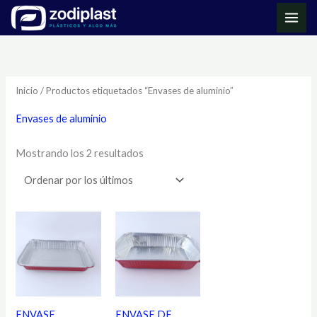
Ir
MAI
al
ME
Ordenado
contenido
por
los
últimos
Inicio
/ Productos etiquetados “Envases de aluminio”
Envases de aluminio
Mostrando los 2 resultados
ENVASE
ENVASE DE