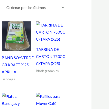
TARRINA DE
CARTÓN 750CC
BAND.SOYVERDE
C/TAPA (X25)
GR.KRAFT X 25
Biodegradables
APRILIA
Bandejas