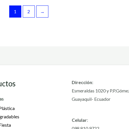
1
2
→
uctos
Dirección
:
Esmeraldas 1020 y P.P.Góme
as
Guayaquil- Ecuador
Plástica
gradables
Celular
:
Fiesta
098 810 9722