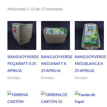
Mostrando 1–12 de 17 resultados
BAND.SOYVERDE
BAND.SOYVERDE
BAND.SOYVERDE
PEQ.KRAFT X 25
MED.KRAFT X
MED.BLANCA X
APRILIA
25 APRILIA
25 APRILIA
Bandejas
Bandejas
Bandejas