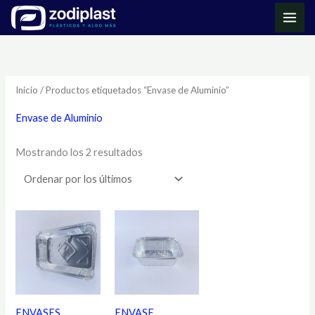
Ir
MAI
al
ME
Ordenado
contenido
por
los
últimos
Inicio
/ Productos etiquetados “Envase de Aluminio”
Envase de Aluminio
Mostrando los 2 resultados
ENVASES
ENVASE