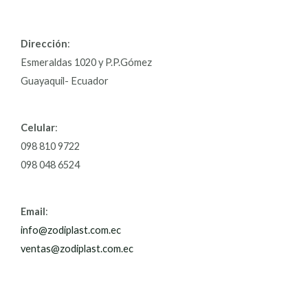
Dirección
:
Esmeraldas 1020 y P.P.Gómez
Guayaquil- Ecuador
Celular
:
098 810 9722
098 048 6524
Email
:
info@zodiplast.com.ec
ventas@zodiplast.com.ec