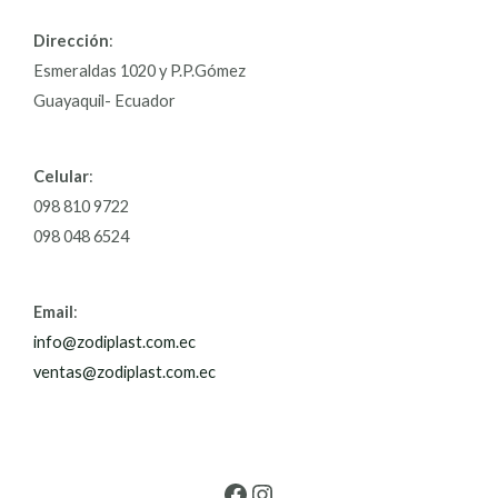
Dirección
:
Esmeraldas 1020 y P.P.Gómez
Guayaquil- Ecuador
Celular
:
098 810 9722
098 048 6524
Email
:
info@zodiplast.com.ec
ventas@zodiplast.com.ec