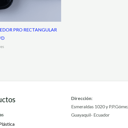
EDOR PRO RECTANGULAR
/D
es
uctos
Dirección
:
Esmeraldas 1020 y P.P.Góme
as
Guayaquil- Ecuador
Plástica