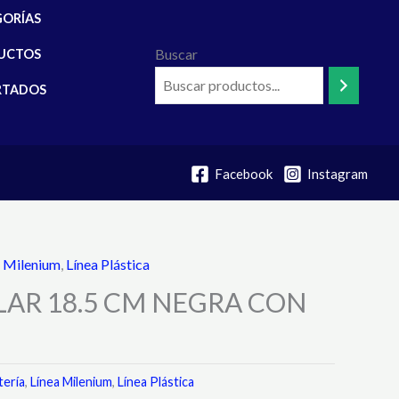
GORÍAS
Buscar
UCTOS
RTADOS
Facebook
Instagram
a Milenium
,
Línea Plástica
LAR 18.5 CM NEGRA CON
tería
,
Línea Milenium
,
Línea Plástica