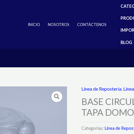
CATE
PROD
INICIO
NOSOTROS
CONTÁCTENOS
IMPO
BLOG
Línea de Repostería
,
Líne
BASE CIRCU
TAPA DOMO
Categorías:
Línea de Repos