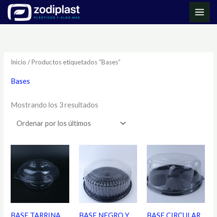
Ir
MAI
al
ME
Ordenado
contenido
por
los
últimos
Inicio
/ Productos etiquetados “Bases”
Bases
Mostrando los 3 resultados
BASE TARRINA
BASE NEGRO Y
BASE CIRCULAR