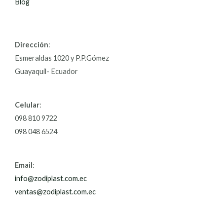
Blog
Dirección
:
Esmeraldas 1020 y P.P.Gómez
Guayaquil- Ecuador
Celular
:
098 810 9722
098 048 6524
Email
:
info@zodiplast.com.ec
ventas@zodiplast.com.ec