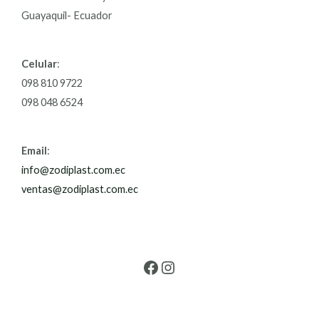
Guayaquil- Ecuador
Celular
:
098 810 9722
098 048 6524
Email
:
info@zodiplast.com.ec
ventas@zodiplast.com.ec