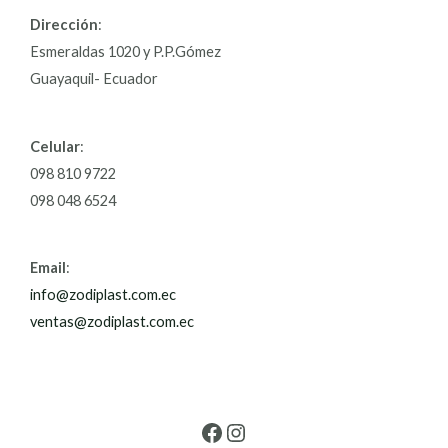
Dirección
:
Esmeraldas 1020 y P.P.Gómez
Guayaquil- Ecuador
Celular
:
098 810 9722
098 048 6524
Email
:
info@zodiplast.com.ec
ventas@zodiplast.com.ec