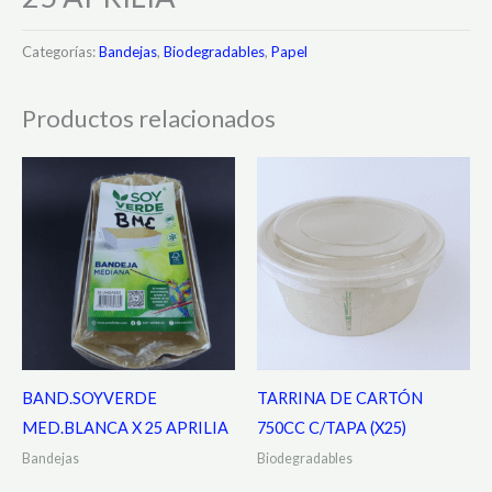
Categorías:
Bandejas
,
Biodegradables
,
Papel
Productos relacionados
BAND.SOYVERDE
TARRINA DE CARTÓN
MED.BLANCA X 25 APRILIA
750CC C/TAPA (X25)
Bandejas
Biodegradables