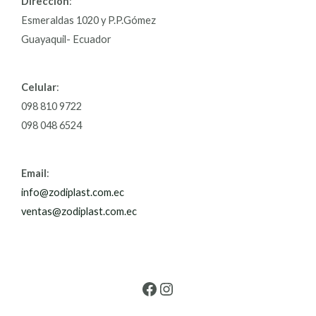
Dirección
:
Esmeraldas 1020 y P.P.Gómez
Guayaquil- Ecuador
Celular
:
098 810 9722
098 048 6524
Email
:
info@zodiplast.com.ec
ventas@zodiplast.com.ec