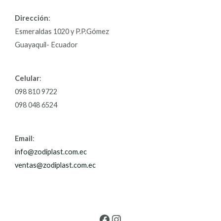
Dirección
:
Esmeraldas 1020 y P.P.Gómez
Guayaquil- Ecuador
Celular
:
098 810 9722
098 048 6524
Email
:
info@zodiplast.com.ec
ventas@zodiplast.com.ec