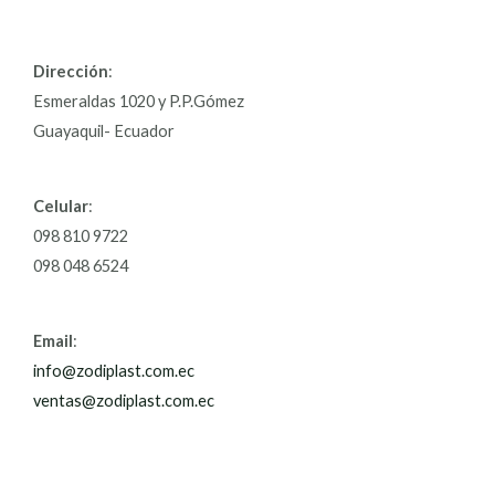
Dirección
:
Esmeraldas 1020 y P.P.Gómez
Guayaquil- Ecuador
Celular
:
098 810 9722
098 048 6524
Email
:
info@zodiplast.com.ec
ventas@zodiplast.com.ec