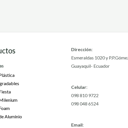
uctos
Dirección
:
Esmeraldas 1020 y P.P.Góme
as
Guayaquil- Ecuador
Plástica
gradables
Celular
:
Fiesta
098 810 9722
 Milenium
098 048 6524
 Foam
de Aluminio
Email
: