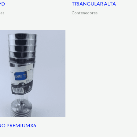
/D
TRIANGULAR ALTA
es
Contenedores
NO PREMIUMX6