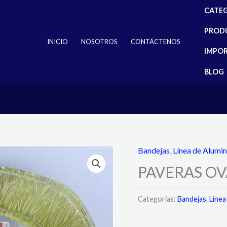
CATE
PROD
INICIO
NOSOTROS
CONTÁCTENOS
IMPO
BLOG
Bandejas
,
Línea de Alumin
PAVERAS O
Categorías:
Bandejas
,
Línea