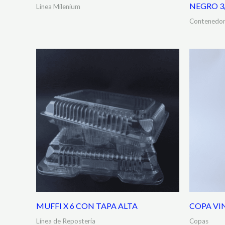
NEGRO 3
Línea Milenium
Contenedor
MUFFI X 6 CON TAPA ALTA
COPA VI
Línea de Repostería
Copas