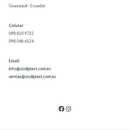
Guayaquil- Ecuador
Celular
:
098 810 9722
098 048 6524
Email
:
info@zodiplast.com.ec
ventas@zodiplast.com.ec