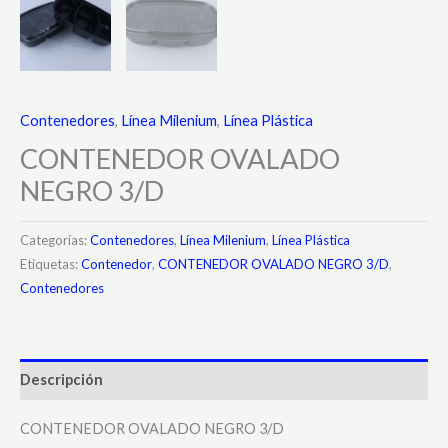
Contenedores
,
Línea Milenium
,
Línea Plástica
CONTENEDOR OVALADO
NEGRO 3/D
Categorías:
Contenedores
,
Línea Milenium
,
Línea Plástica
Etiquetas:
Contenedor
,
CONTENEDOR OVALADO NEGRO 3/D
,
Contenedores
Descripción
CONTENEDOR OVALADO NEGRO 3/D