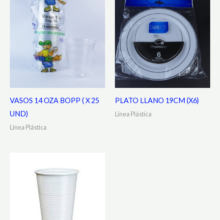
VASOS 14 OZA BOPP ( X 25
PLATO LLANO 19CM (X6)
UND)
Línea Plástica
Línea Plástica