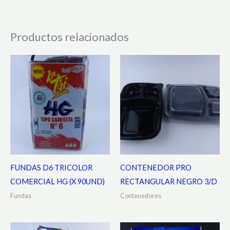
Productos relacionados
FUNDAS D6 TRICOLOR
CONTENEDOR PRO
COMERCIAL HG (X 90UND)
RECTANGULAR NEGRO 3/D
Fundas
Contenedores