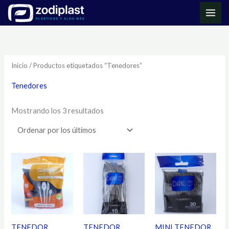
Ir
MAI
al
ME
Ordenado
contenido
por
los
últimos
Inicio
/ Productos etiquetados “Tenedores”
Tenedores
Mostrando los 3 resultados
TENEDOR
TENEDOR
MINI TENEDOR