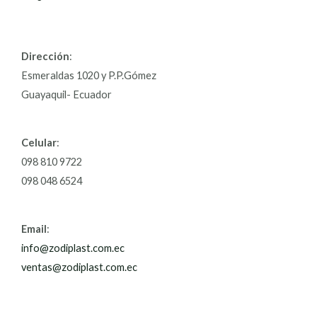
Dirección
:
Esmeraldas 1020 y P.P.Gómez
Guayaquil- Ecuador
Celular
:
098 810 9722
098 048 6524
Email
:
info@zodiplast.com.ec
ventas@zodiplast.com.ec