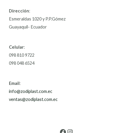
Dirección
:
Esmeraldas 1020 y P.P.Gómez
Guayaquil- Ecuador
Celular
:
098 810 9722
098 048 6524
Email
:
info@zodiplast.com.ec
ventas@zodiplast.com.ec