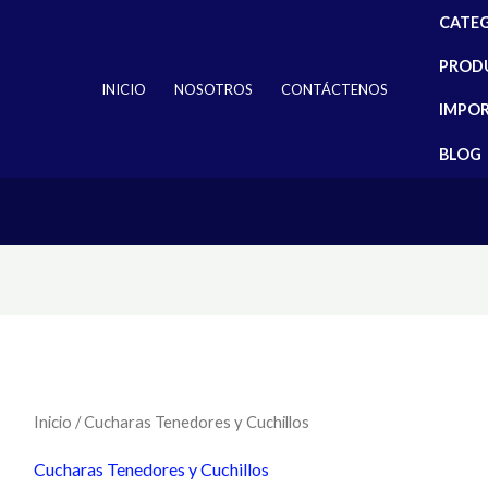
CATE
PROD
INICIO
NOSOTROS
CONTÁCTENOS
IMPO
BLOG
Ordenado
por
los
últimos
Inicio
/ Cucharas Tenedores y Cuchillos
Cucharas Tenedores y Cuchillos