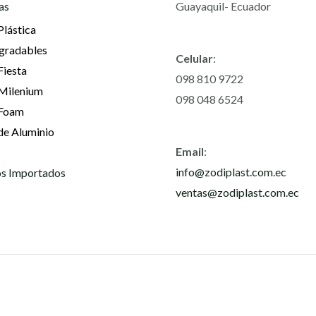
as
Guayaquil- Ecuador
Plástica
gradables
Celular
:
Fiesta
098 810 9722
 Milenium
098 048 6524
 Foam
de Aluminio
Email
:
info@zodiplast.com.ec
s Importados
ventas@zodiplast.com.ec