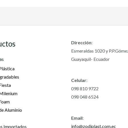
uctos
Dirección
:
Esmeraldas 1020 y P.P.Góme
as
Guayaquil- Ecuador
Plástica
gradables
Celular
:
Fiesta
098 810 9722
 Milenium
098 048 6524
 Foam
de Aluminio
Email
:
info@zodiplast.com.ec
s Importados