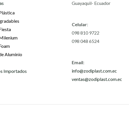
as
Guayaquil- Ecuador
Plástica
gradables
Celular
:
Fiesta
098 810 9722
 Milenium
098 048 6524
 Foam
de Aluminio
Email
:
info@zodiplast.com.ec
s Importados
ventas@zodiplast.com.ec