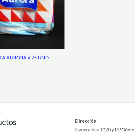
ETA AURORA X 75 UND
uctos
Dirección
:
Esmeraldas 1020 y P.P.Góme