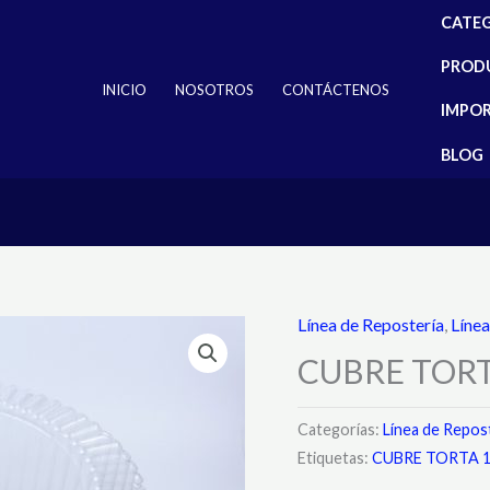
CATE
PROD
INICIO
NOSOTROS
CONTÁCTENOS
IMPO
BLOG
Línea de Repostería
,
Línea
CUBRE TORT
Categorías:
Línea de Repos
Etiquetas:
CUBRE TORTA 1