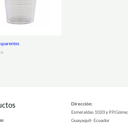
nsparentes
ca
uctos
Dirección
:
Esmeraldas 1020 y P.P.Góme
as
Guayaquil- Ecuador