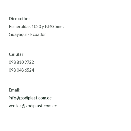
Dirección
:
Esmeraldas 1020 y P.P.Gómez
Guayaquil- Ecuador
Celular
:
098 810 9722
098 048 6524
Email
:
info@zodiplast.com.ec
ventas@zodiplast.com.ec