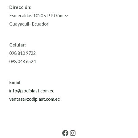
Dirección
:
Esmeraldas 1020 y P.P.Gómez
Guayaquil- Ecuador
Celular
:
098 810 9722
098 048 6524
Email
:
info@zodiplast.com.ec
ventas@zodiplast.com.ec