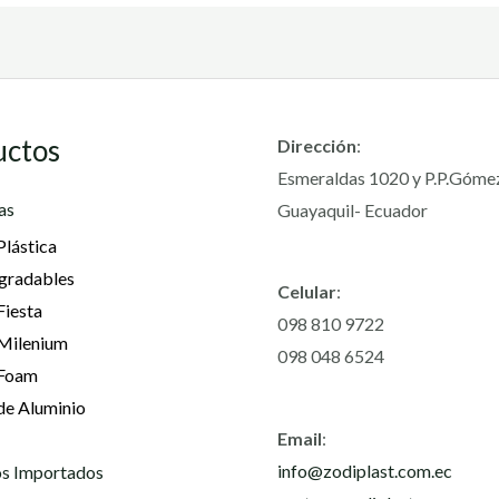
uctos
Dirección
:
Esmeraldas 1020 y P.P.Góme
as
Guayaquil- Ecuador
Plástica
gradables
Celular
:
Fiesta
098 810 9722
 Milenium
098 048 6524
 Foam
de Aluminio
Email
:
info@zodiplast.com.ec
s Importados