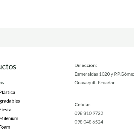
uctos
Dirección
:
Esmeraldas 1020 y P.P.Góme
as
Guayaquil- Ecuador
Plástica
gradables
Celular
:
Fiesta
098 810 9722
 Milenium
098 048 6524
 Foam