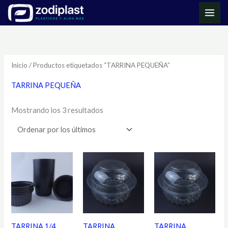
Ir
MAI
al
ME
Ordenado
contenido
por
los
últimos
Inicio
/ Productos etiquetados “TARRINA PEQUEÑA”
TARRINA PEQUEÑA
Mostrando los 3 resultados
TARRINA 1/4
TARRINA
TARRINA