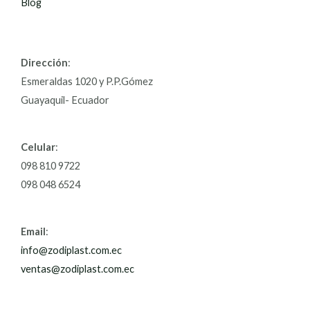
Blog
Dirección
:
Esmeraldas 1020 y P.P.Gómez
Guayaquil- Ecuador
Celular
:
098 810 9722
098 048 6524
Email
:
info@zodiplast.com.ec
ventas@zodiplast.com.ec