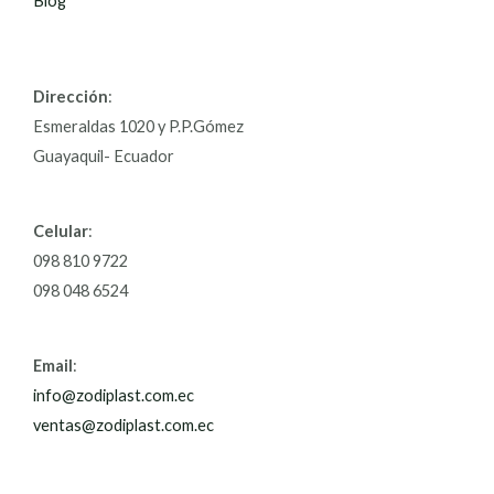
Blog
Dirección
:
Esmeraldas 1020 y P.P.Gómez
Guayaquil- Ecuador
Celular
:
098 810 9722
098 048 6524
Email
:
info@zodiplast.com.ec
ventas@zodiplast.com.ec