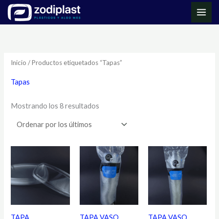
Ir
MAI
al
ME
Ordenado
contenido
por
los
últimos
Inicio
/ Productos etiquetados “Tapas”
Tapas
Mostrando los 8 resultados
TAPA
TAPA VASO
TAPA VASO