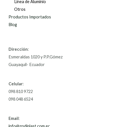
Línea de Aluminio
Otros
Productos Importados
Blog
Dirección
:
Esmeraldas 1020 y P.P.Gómez
Guayaquil- Ecuador
Celular
:
098 810 9722
098 048 6524
Email
:
info@zodiplast.com.ec