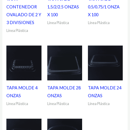
CONTENEDOR
1.5/2/2.5 ONZAS
0.5/0.75/1 ONZA
OVALADO DE 2 Y
X 100
X 100
3 DIVISIONES
Línea Plástica
Línea Plástica
Línea Plástica
TAPA MOLDE 4
TAPA MOLDE 28
TAPA MOLDE 24
ONZAS
ONZAS
ONZAS
Línea Plástica
Línea Plástica
Línea Plástica