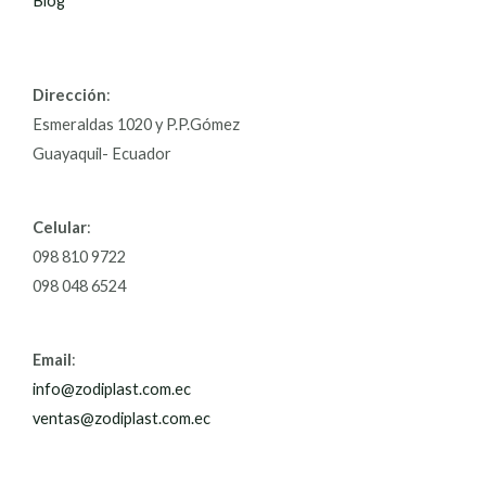
Blog
Dirección
:
Esmeraldas 1020 y P.P.Gómez
Guayaquil- Ecuador
Celular
:
098 810 9722
098 048 6524
Email
:
info@zodiplast.com.ec
ventas@zodiplast.com.ec