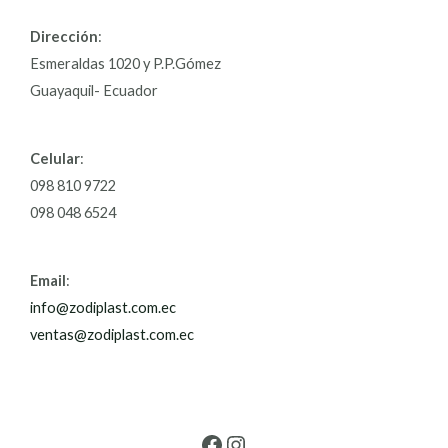
Dirección
:
Esmeraldas 1020 y P.P.Gómez
Guayaquil- Ecuador
Celular
:
098 810 9722
098 048 6524
Email
:
info@zodiplast.com.ec
ventas@zodiplast.com.ec