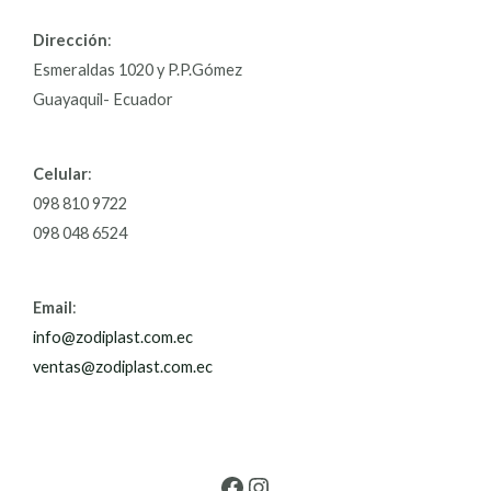
Dirección
:
Esmeraldas 1020 y P.P.Gómez
Guayaquil- Ecuador
Celular
:
098 810 9722
098 048 6524
Email
:
info@zodiplast.com.ec
ventas@zodiplast.com.ec