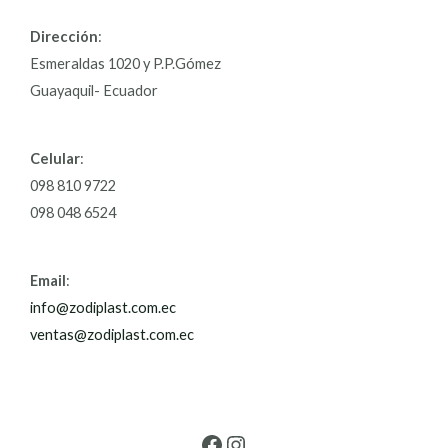
Dirección
:
Esmeraldas 1020 y P.P.Gómez
Guayaquil- Ecuador
Celular
:
098 810 9722
098 048 6524
Email
:
info@zodiplast.com.ec
ventas@zodiplast.com.ec