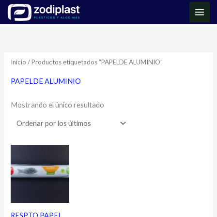
Ir
MAI
al
ME
contenido
Inicio
/ Productos etiquetados “PAPELDE ALUMINIO”
PAPELDE ALUMINIO
Mostrando el único resultado
RESPTO PAPEL