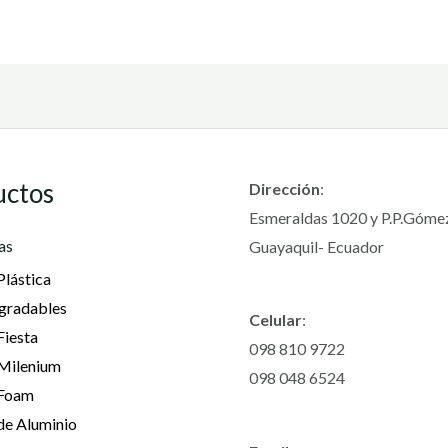
uctos
Dirección
:
Esmeraldas 1020 y P.P.Góme
as
Guayaquil- Ecuador
Plástica
gradables
Celular
:
Fiesta
098 810 9722
 Milenium
098 048 6524
 Foam
de Aluminio