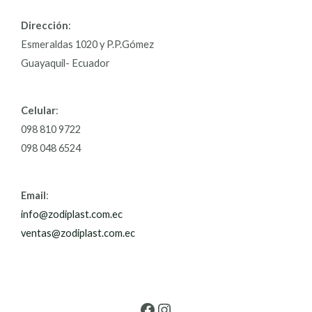
Dirección
:
Esmeraldas 1020 y P.P.Gómez
Guayaquil- Ecuador
Celular
:
098 810 9722
098 048 6524
Email
:
info@zodiplast.com.ec
ventas@zodiplast.com.ec