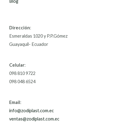
Blog
Dirección
:
Esmeraldas 1020 y P.P.Gómez
Guayaquil- Ecuador
Celular
:
098 810 9722
098 048 6524
Email
:
info@zodiplast.com.ec
ventas@zodiplast.com.ec