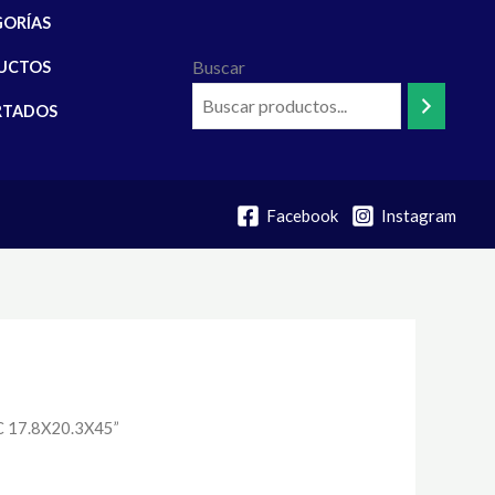
GORÍAS
Buscar
UCTOS
RTADOS
Facebook
Instagram
 17.8X20.3X45”