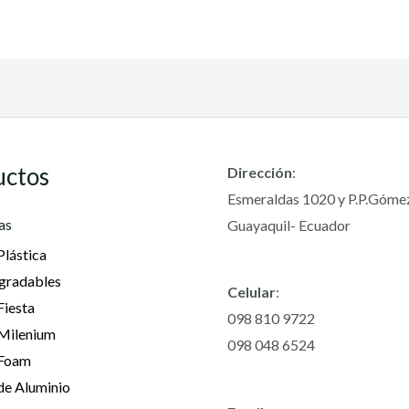
uctos
Dirección
:
Esmeraldas 1020 y P.P.Góme
as
Guayaquil- Ecuador
Plástica
gradables
Celular
:
Fiesta
098 810 9722
 Milenium
098 048 6524
 Foam
de Aluminio