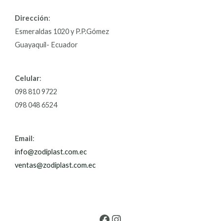
Dirección
:
Esmeraldas 1020 y P.P.Gómez
Guayaquil- Ecuador
Celular
:
098 810 9722
098 048 6524
Email
:
info@zodiplast.com.ec
ventas@zodiplast.com.ec