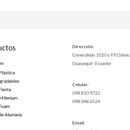
uctos
Dirección
:
Esmeraldas 1020 y P.P.Góme
as
Guayaquil- Ecuador
Plástica
gradables
Celular
:
Fiesta
098 810 9722
 Milenium
098 048 6524
 Foam
de Aluminio
Email
: