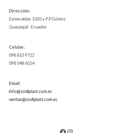
Dirección
:
Esmeraldas 1020 y P.P.Gómez
Guayaquil- Ecuador
Celular
:
098 810 9722
098 048 6524
Email
:
info@zodiplast.com.ec
ventas@zodiplast.com.ec