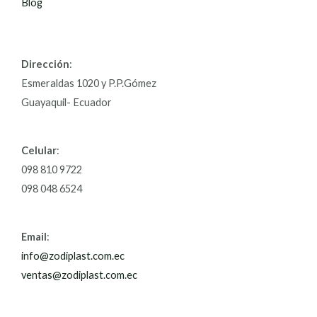
Blog
Dirección
:
Esmeraldas 1020 y P.P.Gómez
Guayaquil- Ecuador
Celular
:
098 810 9722
098 048 6524
Email
:
info@zodiplast.com.ec
ventas@zodiplast.com.ec