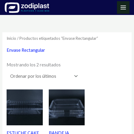
Ir
MAI
al
ME
Ordenado
contenido
por
los
últimos
Inicio
/ Productos etiquetados “Envase Rectangular”
Envase Rectangular
Mostrando los 2 resultados
ESTUCHE CAKE
BANDEJA