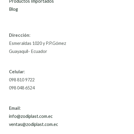
Productos Importados
Blog
Dirección
:
Esmeraldas 1020 y P.P.Gómez
Guayaquil- Ecuador
Celular
:
098 810 9722
098 048 6524
Email
:
info@zodiplast.com.ec
ventas@zodiplast.com.ec