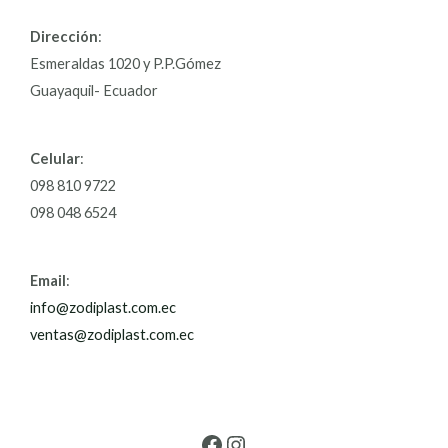
Dirección
:
Esmeraldas 1020 y P.P.Gómez
Guayaquil- Ecuador
Celular
:
098 810 9722
098 048 6524
Email
:
info@zodiplast.com.ec
ventas@zodiplast.com.ec