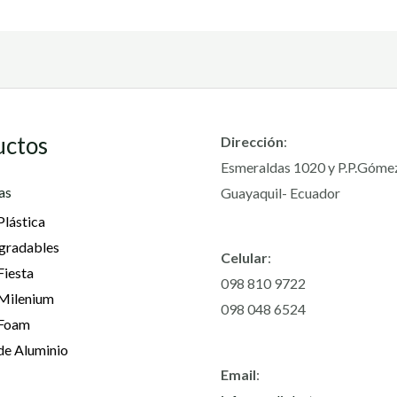
uctos
Dirección
:
Esmeraldas 1020 y P.P.Góme
as
Guayaquil- Ecuador
Plástica
gradables
Celular
:
Fiesta
098 810 9722
 Milenium
098 048 6524
 Foam
de Aluminio
Email
: