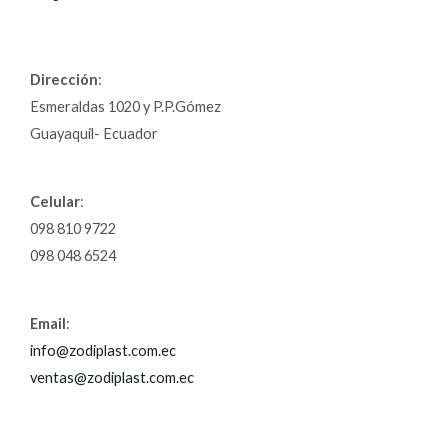
Dirección
:
Esmeraldas 1020 y P.P.Gómez
Guayaquil- Ecuador
Celular
:
098 810 9722
098 048 6524
Email
:
info@zodiplast.com.ec
ventas@zodiplast.com.ec