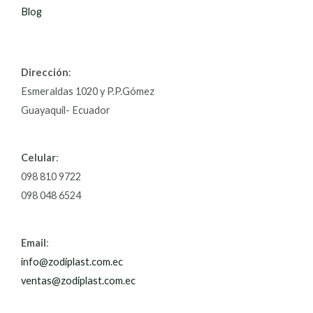
Blog
Dirección
:
Esmeraldas 1020 y P.P.Gómez
Guayaquil- Ecuador
Celular
:
098 810 9722
098 048 6524
Email
:
info@zodiplast.com.ec
ventas@zodiplast.com.ec