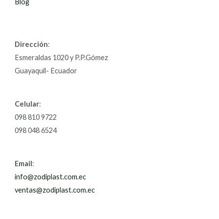
Blog
Dirección
:
Esmeraldas 1020 y P.P.Gómez
Guayaquil- Ecuador
Celular
:
098 810 9722
098 048 6524
Email
:
info@zodiplast.com.ec
ventas@zodiplast.com.ec