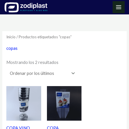
Ir
MAI
al
ME
Ordenado
contenido
por
los
últimos
Inicio
/ Productos etiquetados “copas”
copas
Mostrando los 2 resultados
COPA VINO
COPA