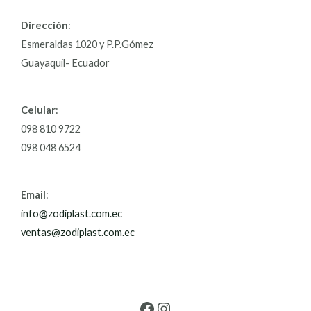
Dirección
:
Esmeraldas 1020 y P.P.Gómez
Guayaquil- Ecuador
Celular
:
098 810 9722
098 048 6524
Email
:
info@zodiplast.com.ec
ventas@zodiplast.com.ec