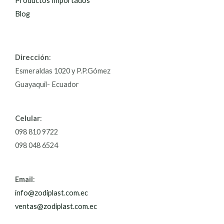
Productos Importados
Blog
Dirección
:
Esmeraldas 1020 y P.P.Gómez
Guayaquil- Ecuador
Celular
:
098 810 9722
098 048 6524
Email
:
info@zodiplast.com.ec
ventas@zodiplast.com.ec